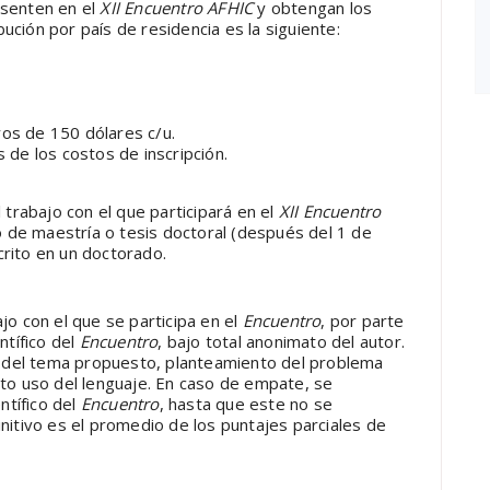
esenten en el
XII Encuentro AFHIC
y obtengan los
bución por país de residencia es la siguiente:
yos de 150 dólares c/u.
 de los costos de inscripción.
trabajo con el que participará en el
XII Encuentro
 de maestría o tesis doctoral (después del 1 de
crito en un doctorado.
jo con el que se participa en el
Encuentro
, por parte
tífico del
Encuentro
, bajo total anonimato del autor.
 del tema propuesto, planteamiento del problema
cto uso del lenguaje. En caso de empate, se
ntífico del
Encuentro
, hasta que este no se
initivo es el promedio de los puntajes parciales de