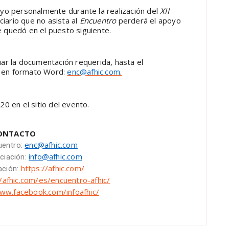
poyo personalmente durante la realización del
XII
ciario que no asista al
Encuentro
perderá el apoyo
ue quedó en el puesto siguiente.
iar la documentación requerida, hasta el
, en formato Word:
enc@afhic.com
.
0 en el sitio del evento.
ONTACTO
enc@afhic.com
uentro:
info@afhic.com
ociación:
https://afhic.com/
iación:
//afhic.com/es/encuentro-afhic/
www.facebook.com/infoafhic/