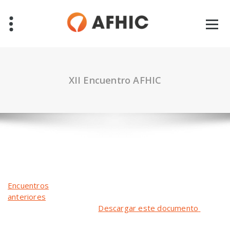
Saltar
al
contenido
XII Encuentro AFHIC
Encuentros
anteriores
Descargar este documento