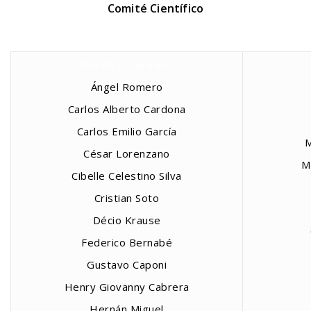
Comité Científico
Andrés Bobenrierh
Ángel Romero
Carlos Alberto Cardona
Carlos Emilio García
M
César Lorenzano
M
Cibelle Celestino Silva
Cristian Soto
Décio Krause
Federico Bernabé
Gustavo Caponi
Henry Giovanny Cabrera
Hernán Miguel