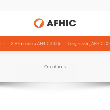
C
XIV Encontro AFHIC 2026
CongressIn_AFHIC20
Circulares