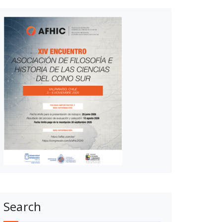
Search