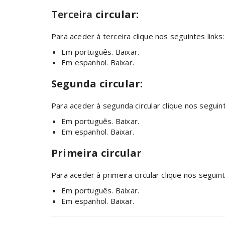
Terceira
circular:
Para aceder à terceira clique nos seguintes links:
Em português.
Baixar
.
Em espanhol.
Baixar.
Segunda circular:
Para aceder à segunda circular clique nos seguint
Em português.
Baixar
.
Em espanhol.
Baixar.
Primeira circular
Para aceder à primeira circular clique nos seguint
Em português.
Baixar
.
Em espanhol.
Baixar
.