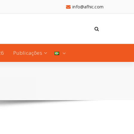
info@afhic.com
26
Publicações