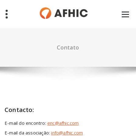
Pular
para
o
conteúdo
Contato
Contacto:
E-mail do encontro:
enc@afhic.com
E-mail da associação:
info@afhic.com