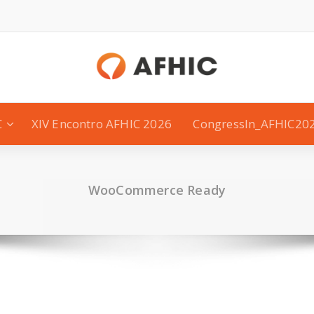
C
XIV Encontro AFHIC 2026
CongressIn_AFHIC20
WooCommerce Ready