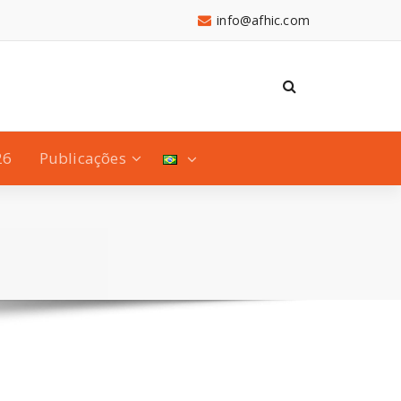
info@afhic.com
26
Publicações