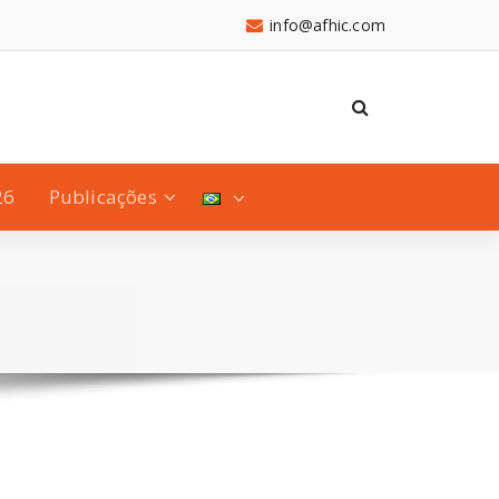
info@afhic.com
26
Publicações