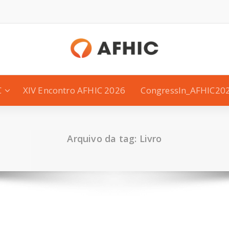
C
XIV Encontro AFHIC 2026
CongressIn_AFHIC20
Arquivo da tag: Livro