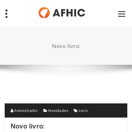
Pular
para
o
conteúdo
Novo livro:
Aministrador
Novidades
Livro
Novo livro: